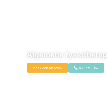
Algemene fysiotherap
Maak een afspraak
0475 591 367