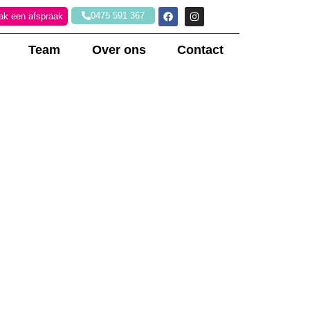
0475 591 367
k een afspraak
Team
Over ons
Contact