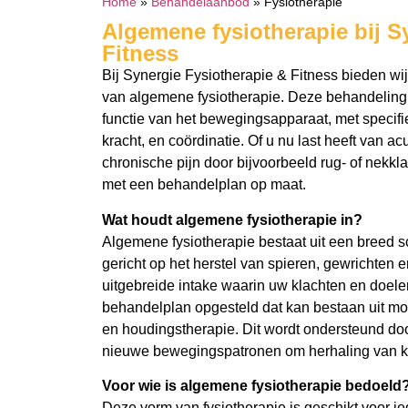
Home
»
Behandelaanbod
»
Fysiotherapie
Algemene fysiotherapie bij S
Fitness
Bij Synergie Fysiotherapie & Fitness bieden wij
van algemene fysiotherapie. Deze behandeling r
functie van het bewegingsapparaat, met specifie
kracht, en coördinatie. Of u nu last heeft van a
chronische pijn door bijvoorbeeld rug- of nekkl
met een behandelplan op maat.
Wat houdt algemene fysiotherapie in?
Algemene fysiotherapie bestaat uit een breed 
gericht op het herstel van spieren, gewrichten 
uitgebreide intake waarin uw klachten en doel
behandelplan opgesteld dat kan bestaan uit mo
en houdingstherapie. Dit wordt ondersteund doo
nieuwe bewegingspatronen om herhaling van k
Voor wie is algemene fysiotherapie bedoeld
Deze vorm van fysiotherapie is geschikt voor 