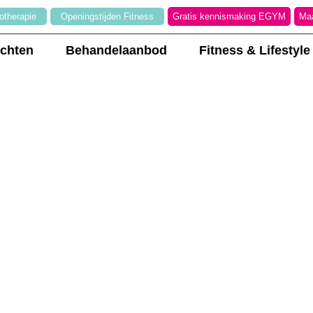
otherapie
Openingstijden Fitness
Gratis kennismaking EGYM
Maa
achten
Behandelaanbod
Fitness & Lifestyle